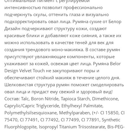
Оптимальный пигмент с регулируемой
интенсивностью позволит профессионально
подчеркнуть скулы, оттенить глаза и визуально
подкорректировать овал лица. Румяна сухие от Белор
Дизайн подчеркивают структуру кожи, создают
красивые блики и добавляют коже сияния, а также их
можно использовать в качестве теней для век для
создания трендового моно-макияжа. В составе румян
присутствуют увлажняющие компоненты, которые
ухаживают за кожей, освежая цвет лица. Румяна Belor
Design Velvet Touch не закупоривают поры и
обеспечивают стойкий макияж в течение целого дня.
Шелковистая структура румян поможет смоделировать
овал лица и придаст ему свежий и здоровый вид!
Состав: Talc, Boron Nitride, Tapioca Starch, Dimethicone,
Caprylic/Capric Triglyceride, Ethylhexyl Palmitate,
Polymethylsilsesquioxane, Methylparaben, (+/- CI 15850, CI
75470, CI 77491, CI 77492, CI 77499, CI 77891, Synthetic
Fluorphlogopite, Isopropyl Titanium Triisostearate, Bis-PEG-