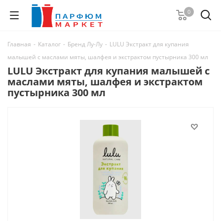
0
Главная
-
Каталог
-
Бренд Лу-Лу
-
LULU Экстракт для купания
малышей с маслами мяты, шалфея и экстрактом пустырника 300 мл
LULU Экстракт для купания малышей с
маслами мяты, шалфея и экстрактом
пустырника 300 мл