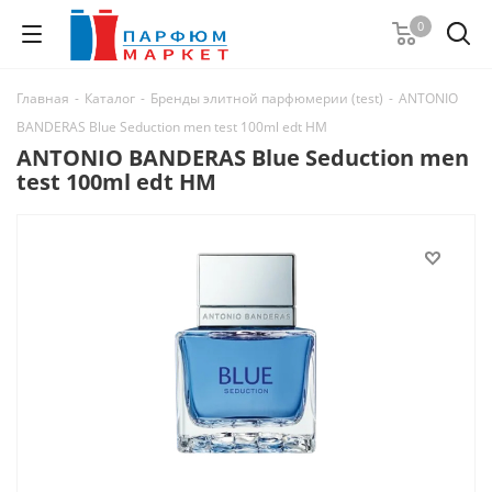
0
Главная
-
Каталог
-
Бренды элитной парфюмерии (test)
-
ANTONIO
BANDERAS Blue Seduction men test 100ml edt НМ
ANTONIO BANDERAS Blue Seduction men
test 100ml edt НМ