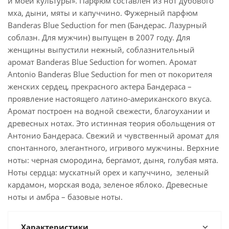
и моей культуры». Парфюм составлен из нот дубового
мха, дыни, мяты и капуччино. Фужерный парфюм
Banderas Blue Seduction for men (Бандерас. Лазурный
соблазн. Для мужчин) выпущен в 2007 году. Для
женщины выпустили нежный, соблазнительный
аромат Banderas Blue Seduction for women. Аромат
Antonio Banderas Blue Seduction for men от покорителя
женских сердец, прекрасного актера Бандераса –
проявление настоящего латино-американского вкуса.
Аромат построен на водной свежести, благоухании и
древесных нотах. Это истинная теория обольщения от
Антонио Бандераса. Свежий и чувственный аромат для
спонтанного, элегантного, игривого мужчины. Верхние
ноты: черная смородина, бергамот, дыня, голубая мята.
Ноты сердца: мускатный орех и капуччино, зеленый
кардамон, морская вода, зеленое яблоко. Древесные
ноты и амбра – базовые ноты.
Характеристики