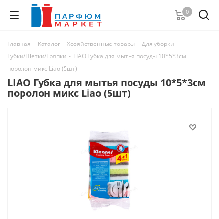
0
Главная
-
Каталог
-
Хозяйственные товары
-
Для уборки
-
Губки/Щетки/Тряпки
-
LIAO Губка для мытья посуды 10*5*3см
поролон микс Liao (5шт)
LIAO Губка для мытья посуды 10*5*3см
поролон микс Liao (5шт)