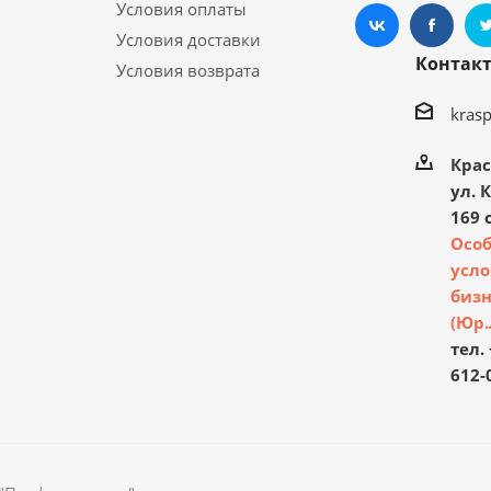
Условия оплаты
Условия доставки
Контак
Условия возврата
kras
Крас
ул. 
169 с
Осо
усло
бизн
(Юр.
тел. 
612-