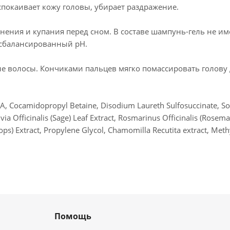
спокаивает кожу головы, убирает раздражение.
ния и купания перед сном. В составе шампунь-гель не име
 сбалансированный pH.
е волосы. Кончиками пальцев мягко помассировать голову
, Cocamidopropyl Betaine, Disodium Laureth Sulfosuccinate, Sod
a Officinalis (Sage) Leaf Extract, Rosmarinus Officinalis (Rosemary
ops) Extract, Propylene Glycol, Chamomilla Recutita extract, Meth
Помощь