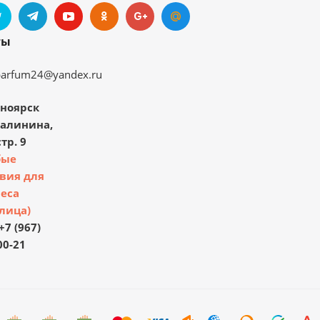
ты
parfum24@yandex.ru
ноярск
Калинина,
тр. 9
бые
вия для
еса
лица)
+7 (967)
00-21