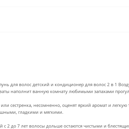
пунь для волос детский и кондиционер для волос 2 в 1 Воз
ваты наполнит ванную комнату любимыми запахами прогуло
а или сестренка, несомненно, оценят яркий аромат и легкую
ушными, гладкими и мягкими.
й с 2 до 7 лет волосы дольше остаются чистыми и блестящим