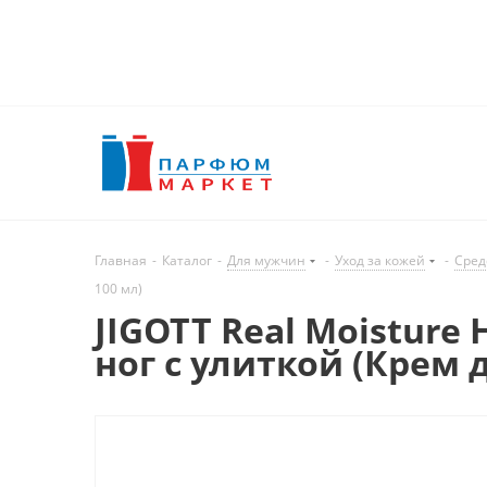
Главная
-
Каталог
-
Для мужчин
-
Уход за кожей
-
Сред
100 мл)
JIGOTT Real Moisture
ног с улиткой (Крем д