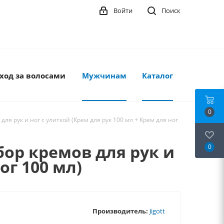
Войти
Поиск
ход за волосами
Мужчинам
Каталог
0
для рук и ног с улиткой (Крем для рук 100 мл + Крем для ног
абор кремов для рук и
0
ог 100 мл)
Производитель:
Jigott