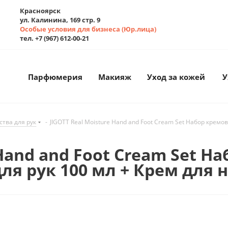
Красноярск
ул. Калинина, 169 стр. 9
Особые условия для бизнеса (Юр.лица)
тел. +7 (967) 612-00-21
Парфюмерия
Макияж
Уход за кожей
У
ства для рук
-
JIGOTT Real Moisture Hand and Foot Cream Set Набор кремов 
 Hand and Foot Cream Set Н
ля рук 100 мл + Крем для н