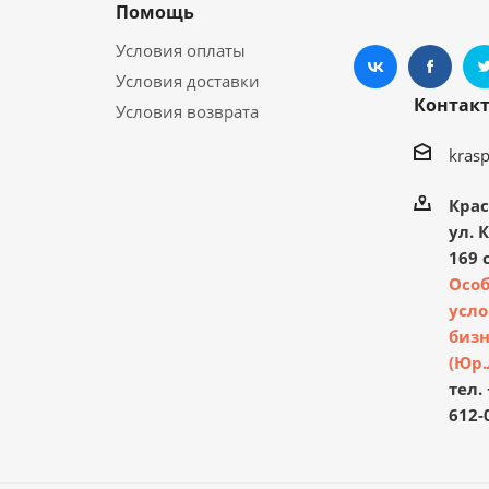
Помощь
Условия оплаты
Условия доставки
Контак
Условия возврата
kras
Крас
ул. 
169 с
Осо
усло
бизн
(Юр.
тел. 
612-