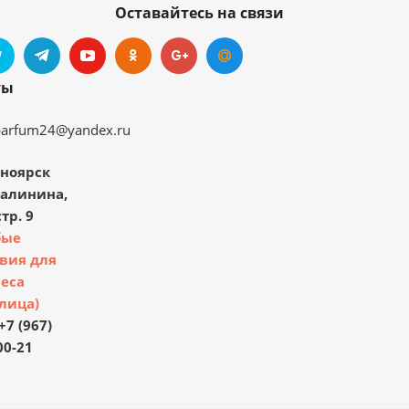
Оставайтесь на связи
ты
parfum24@yandex.ru
ноярск
Калинина,
тр. 9
бые
вия для
еса
лица)
+7 (967)
00-21