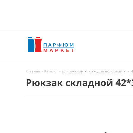
Главная
-
Каталог
-
Для мужчин
-
Уход за волосами
-
И
Рюкзак складной 42*