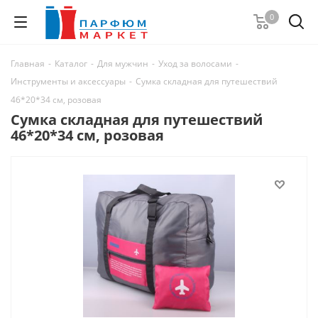
0
Главная
-
Каталог
-
Для мужчин
-
Уход за волосами
-
Инструменты и аксессуары
-
Сумка складная для путешествий
46*20*34 см, розовая
Сумка складная для путешествий
46*20*34 см, розовая