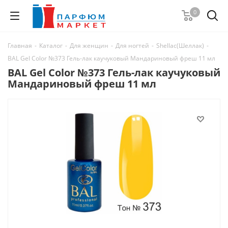
0
Главная
-
Каталог
-
Для женщин
-
Для ногтей
-
Shellac(Шеллак)
-
BAL Gel Color №373 Гель-лак каучуковый Мандариновый фреш 11 мл
BAL Gel Color №373 Гель-лак каучуковый
Мандариновый фреш 11 мл