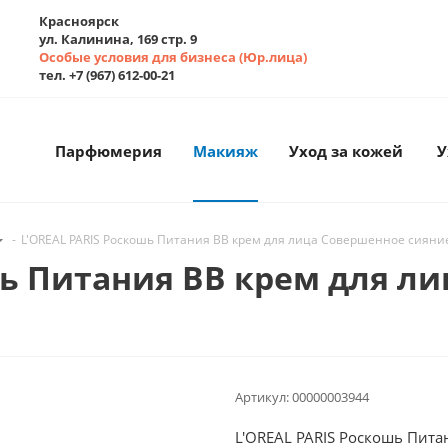
Красноярск
ул. Калинина, 169 стр. 9
Особые условия для бизнеса (Юр.лица)
тел. +7 (967) 612-00-21
Парфюмерия
Макияж
Уход за кожей
У
-
L'OREAL PARIS Роскошь Питания BB крем для лица Совершенное сияние
шь Питания BB крем для л
Артикул:
00000003944
L'OREAL PARIS Роскошь Пит