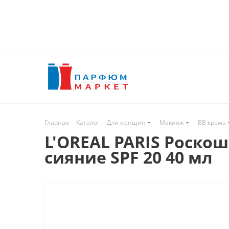
Главная
-
Каталог
-
Для женщин
-
Макияж
-
BB крема
L'OREAL PARIS Роско
сияние SPF 20 40 мл