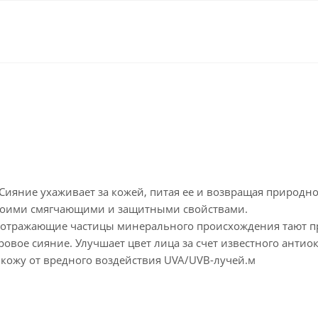
ияние ухаживает за кожей, питая ее и возвращая природное
своими смягчающими и защитными свойствами.
тоотражающие частицы минерального происхождения тают п
оровое сияние. Улучшает цвет лица за счет известного анти
кожу от вредного воздействия UVA/UVB-лучей.м