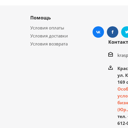
Помощь
Условия оплаты
Условия доставки
Контак
Условия возврата
kras
Крас
ул. 
169 с
Осо
усло
бизн
(Юр.
тел. 
612-