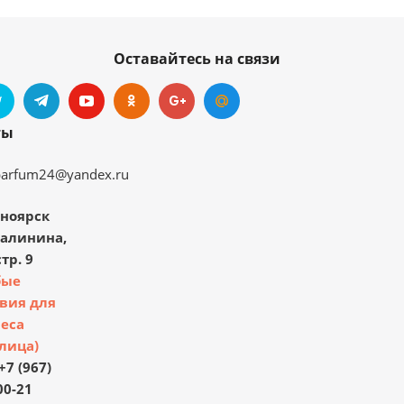
Оставайтесь на связи
ты
parfum24@yandex.ru
ноярск
Калинина,
тр. 9
бые
вия для
еса
лица)
+7 (967)
00-21