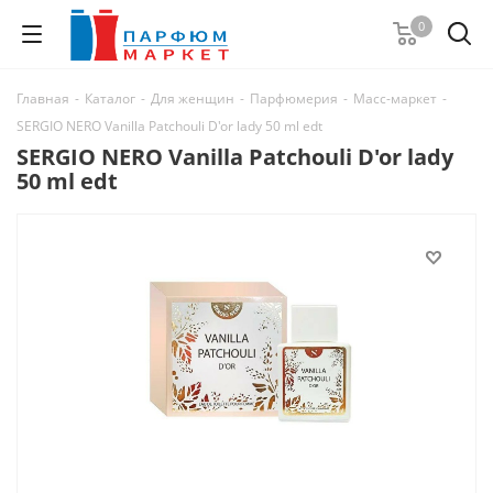
0
Главная
-
Каталог
-
Для женщин
-
Парфюмерия
-
Масс-маркет
-
SERGIO NERO Vanilla Patchouli D'or lady 50 ml edt
SERGIO NERO Vanilla Patchouli D'or lady
50 ml edt