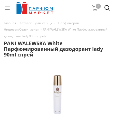
0
Главная
-
Каталог
-
Для женщин
-
Парфюмерия
-
Нишевая/Селективная
-
PANI WALEWSKA White Парфюмированный
дезодорант lady 90ml спрей
PANI WALEWSKA White
Парфюмированный дезодорант lady
90ml спрей