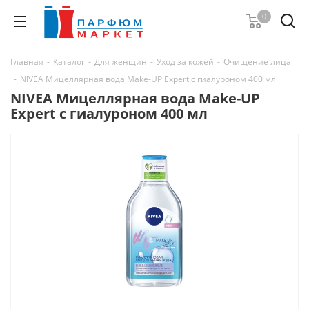
0
Главная
-
Каталог
-
Для женщин
-
Уход за кожей
-
Очищение лица
-
NIVEA Мицеллярная вода Make-UP Expert с гиалуроном 400 мл
NIVEA Мицеллярная вода Make-UP
Expert с гиалуроном 400 мл