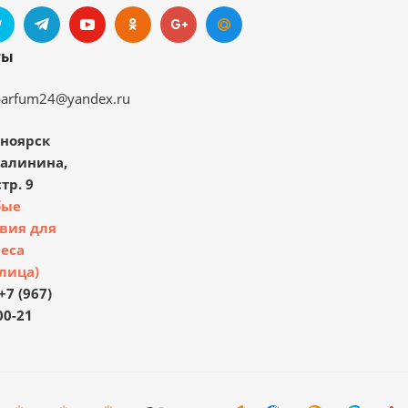
ты
parfum24@yandex.ru
ноярск
Калинина,
тр. 9
бые
вия для
еса
лица)
+7 (967)
00-21