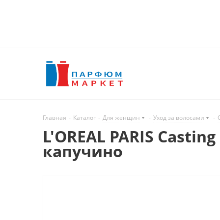
Главная
-
Каталог
-
Для женщин
-
Уход за волосами
-
L'OREAL PARIS Casting
капучино