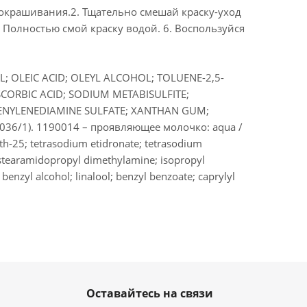
 окрашивания.2. Тщательно смешай краску-уход
 Полностью смой краску водой. 6. Воспользуйся
; OLEIC ACID; OLEYL ALCOHOL; TOLUENE-2,5-
ORBIC ACID; SODIUM METABISULFITE;
HENYLENEDIAMINE SULFATE; XANTHAN GUM;
36/1). 1190014 – проявляющее молочко: aqua /
eth-25; tetrasodium etidronate; tetrasodium
 stearamidopropyl dimethylamine; isopropyl
 benzyl alcohol; linalool; benzyl benzoate; caprylyl
Оставайтесь на связи