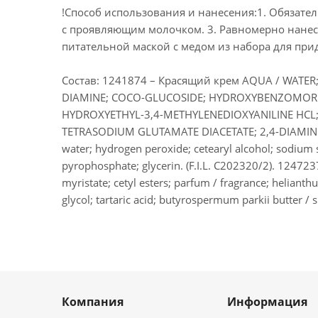
!Способ использования и нанесения:1. Обязател
с проявляющим молочком. 3. Равномерно нанеси
питательной маской с медом из набора для при
Состав: 1241874 – Красящий крем AQUA / WATER
DIAMINE; COCO-GLUCOSIDE; HYDROXYBENZOMORPH
HYDROXYETHYL-3,4-METHYLENEDIOXYANILINE HCL;
TETRASODIUM GLUTAMATE DIACETATE; 2,4-DIAMINO
water; hydrogen peroxide; cetearyl alcohol; sodium 
pyrophosphate; glycerin. (F.I.L. C202320/2). 12472
myristate; cetyl esters; parfum / fragrance; helianthu
glycol; tartaric acid; butyrospermum parkii butter / sh
Компания
Информация