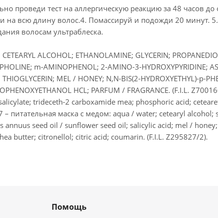
ьно проведи тест на аллергическую реакцию за 48 часов до
 на всю длину волос.4. Помассируй и подожди 20 минут. 5.
дания волосам ультраблеска.
; CETEARYL ALCOHOL; ETHANOLAMINE; GLYCERIN; PROPANEDIOL
OLINE; m-AMINOPHENOL; 2-AMINO-3-HYDROXYPYRIDINE; ASC
 THIOGLYCERIN; MEL / HONEY; N,N-BIS(2-HYDROXYETHYL)-p-P
PHENOXYETHANOL HCL; PARFUM / FRAGRANCE. (F.I.L. Z700160
salicylate; trideceth-2 carboxamide mea; phosphoric acid; cetear
37 – питательная маска с медом: aqua / water; cetearyl alcohol;
s annuus seed oil / sunflower seed oil; salicylic acid; mel / honey;
ea butter; citronellol; citric acid; coumarin. (F.I.L. Z295827/2).
Помощь