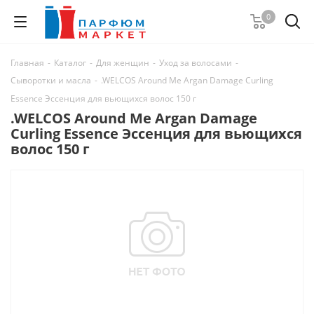
0
Главная
-
Каталог
-
Для женщин
-
Уход за волосами
-
Сыворотки и масла
-
.WELCOS Around Me Argan Damage Curling
Essence Эссенция для вьющихся волос 150 г
.WELCOS Around Me Argan Damage
Curling Essence Эссенция для вьющихся
волос 150 г