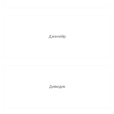
Дженейр
Дивидик