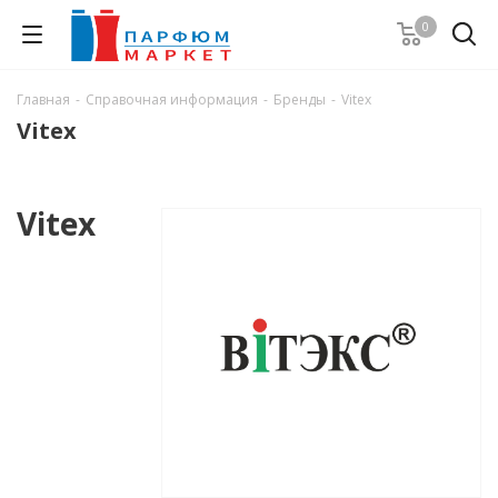
0
Главная
-
Справочная информация
-
Бренды
-
Vitex
Vitex
Vitex