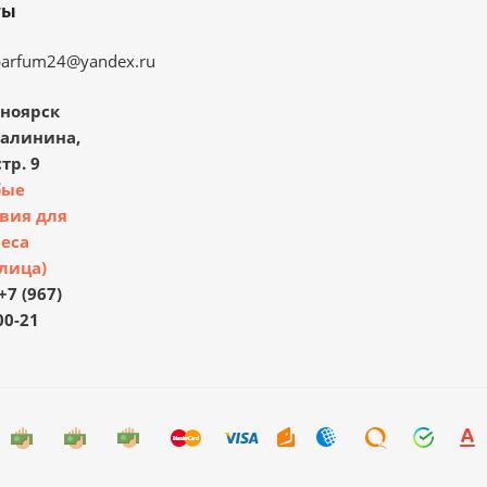
ты
parfum24@yandex.ru
ноярск
Калинина,
тр. 9
бые
вия для
еса
лица)
+7 (967)
00-21