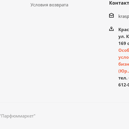
Контак
Условия возврата
kras
Крас
ул. 
169 с
Осо
усло
бизн
(Юр.
тел. 
612-
 "Парфюммаркет"