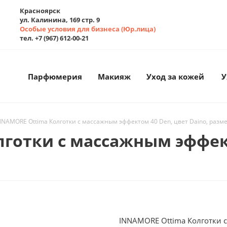
Красноярск
ул. Калинина, 169 стр. 9
Особые условия для бизнеса (Юр.лица)
тел. +7 (967) 612-00-21
Парфюмерия
Макияж
Уход за кожей
У
NNAMORE Ottima Колготки с массажным эффектом 40 Den, цвет Daino, разм
готки с массажным эффект
INNAMORE Ottima Колготки с