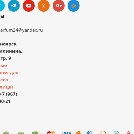
ты
parfum24@yandex.ru
ноярск
Калинина,
тр. 9
бые
вия для
еса
лица)
+7 (967)
00-21