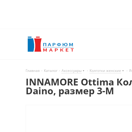
Главная
-
Каталог
-
Аксессуары
-
Колготки женские
-
I
INNAMORE Ottima Кол
Daino, размер 3-M