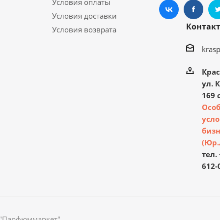
Условия оплаты
Условия доставки
Контак
Условия возврата
kras
Крас
ул. 
169 с
Осо
усло
бизн
(Юр.
тел. 
612-
 "Парфюммаркет"