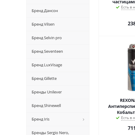
частицами
Есть в
Бренд Дансон
23
Бренд Vilsen
Бренд Selvin pro
Бренд Seventeen
Бренд LuxVisage
Бренд Gillette
Бренды Unilever
REXON
Бренд Shinewell
Антиперспи
Кобальт
Есть в
Бренд Iris
71
Бренды Sergio Nero,