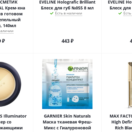
ОСМЕТИК
EVELINE Holografic Brilliant
EVELINE Holo
AL Крем-хна
Блеск для губ №055 8 мл
Блеск для
Есть в наличии
Есть
 в готовом
Пепельный
, 140мл
 наличии
9
₽
443
₽
 Illuminator
GARNIER Skin Naturals
MAX FACTO
ер со
Маска тканевая Фреш-
High Defi
ражающими
Микс с Гиалуроновой
Rich Bl