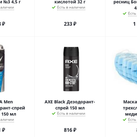
 №3 4,5 г
кислотой 32 г
ресниц Б
 наличии
Есть в наличии
4
Есть
8
₽
233
₽
1
A Men
АХЕ Black Дезодорант-
Маска
рант-спрей
спрей 150 мл
трехс
Есть в наличии
 150 мл
меди
 наличии
Есть
1
₽
816
₽