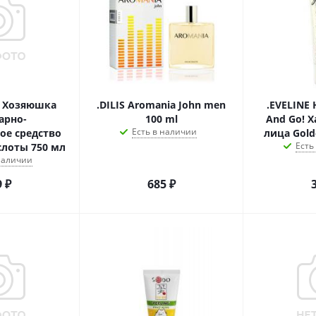
O Хозяюшка
.DILIS Aromania John men
.EVELINE 
арно-
100 ml
And Go! 
Есть в наличии
ое средство
лица Gold
Есть
слоты 750 мл
 наличии
9
₽
685
₽