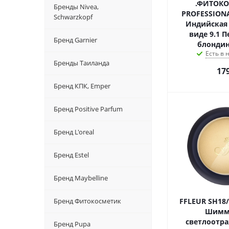
.ФИТОК
Бренды Nivea,
PROFESSION
Schwarzkopf
Индийская
виде 9.1 
Бренд Garnier
блондин
Есть в
Бренды Таиланда
17
Бренд КПК, Emper
Бренд Positive Parfum
Бренд L'oreal
Бренд Estel
Бренд Maybelline
Бренд Фитокосметик
FFLEUR SH18/S
Шимм
светлоот
Бренд Pupa