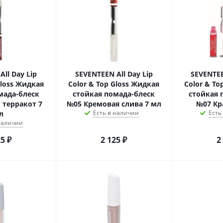
ll Day Lip
SEVENTEEN All Day Lip
SEVENTEE
Gloss Жидкая
Color & Top Gloss Жидкая
Color & To
мада-блеск
стойкая помада-блеск
стойкая 
 терракот 7
№05 Кремовая слива 7 мл
№07 Кр
Есть в наличии
Есть
л
 наличии
25
₽
2 125
₽
2