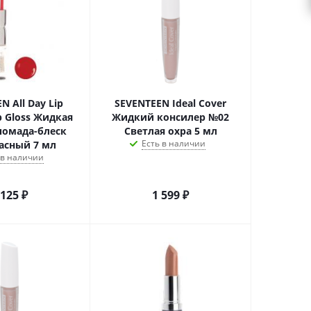
N All Day Lip
SEVENTEEN Ideal Cover
p Gloss Жидкая
Жидкий консилер №02
помада-блеск
Светлая охра 5 мл
Есть в наличии
асный 7 мл
 в наличии
 125
₽
1 599
₽