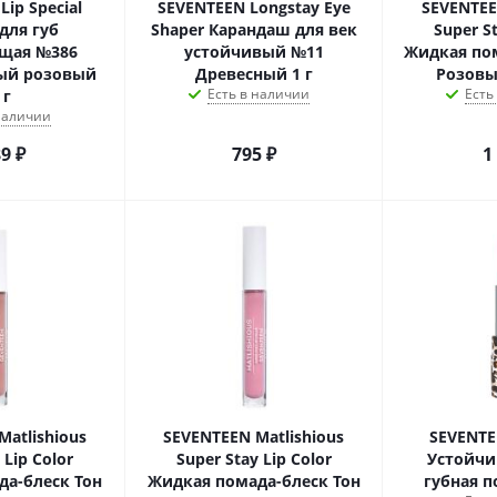
ip Special
SEVENTEEN Longstay Eye
SEVENTEE
для губ
Shaper Карандаш для век
Super St
щая №386
устойчивый №11
Жидкая пом
ый розовый
Древесный 1 г
Розовы
Есть в наличии
Есть
 г
 наличии
89
₽
795
₽
1
Matlishious
SEVENTEEN Matlishious
SEVENTE
 Lip Color
Super Stay Lip Color
Устойчи
да-блеск Тон
Жидкая помада-блеск Тон
губная п