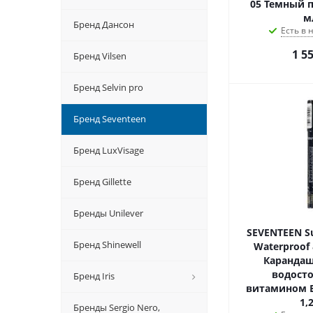
05 Темный 
м
Бренд Дансон
Есть в
1 5
Бренд Vilsen
Бренд Selvin pro
Бренд Seventeen
Бренд LuxVisage
Бренд Gillette
Бренды Unilever
SEVENTEEN S
Бренд Shinewell
Waterproof
Карандаш
водост
Бренд Iris
витамином 
1,2
Бренды Sergio Nero,