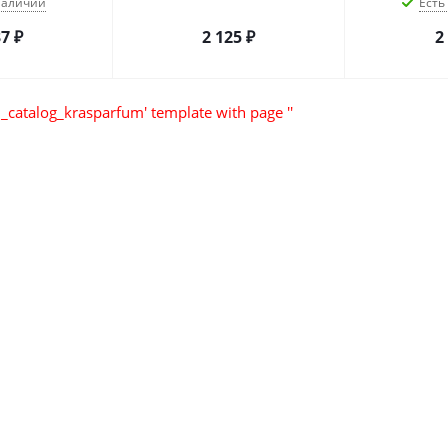
 наличии
Есть
37
₽
2 125
₽
2
_catalog_krasparfum' template with page ''