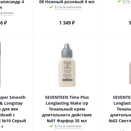
Есть
палисандр 4
08 Нежный розовый 4 мл
Есть в наличии
л
 наличии
56
₽
1 349
₽
uper Smooth
SEVENTEEN Time Plus
SEVENTE
 & Longstay
Longlasting Make Up
Longlas
 для век
Тональный крем
Тонал
ойкий с
длительного действия
длительн
Е №10 Серый
№01 Фарфор 35 мл
№02 Свет
Есть в наличии
 г