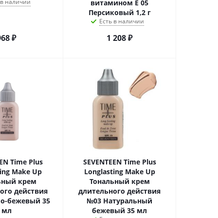
 в наличии
витамином Е 05
Персиковый 1,2 г
Есть в наличии
968
₽
1 208
₽
EN Time Plus
SEVENTEEN Time Plus
ting Make Up
Longlasting Make Up
ьный крем
Тональный крем
ого действия
длительного действия
ло-бежевый 35
№03 Натуральный
мл
бежевый 35 мл