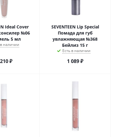
N Ideal Cover
SEVENTEEN Lip Special
онсилер №06
Помада для губ
мель 5 мл
увлажняющая №368
 в наличии
Бейлиз 15 г
Есть в наличии
 210
₽
1 089
₽