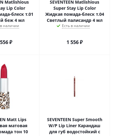
N Matlishious
SEVENTEEN Matlishious
ay Lip Color
Super Stay Lip Color
ада-блеск т.01
Жидкая помада-блеск т.04
й беж 4 мл
Светлый палисандр 4 мл
 в наличии
Есть в наличии
 556
₽
1 556
₽
EN Matt Lips
SEVENTEEN Super Smooth
вая матовая
W/P Lip Liner Карандаш
омада тон 10
для губ водостойкий с