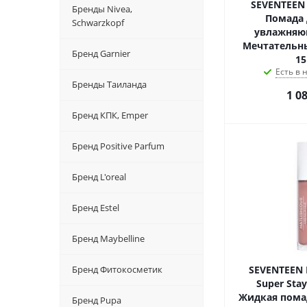
SEVENTEEN L
Бренды Nivea,
Помада 
Schwarzkopf
увлажняю
Мечтательн
Бренд Garnier
15
Есть в
Бренды Таиланда
1 0
Бренд КПК, Emper
Бренд Positive Parfum
Бренд L'oreal
Бренд Estel
Бренд Maybelline
Бренд Фитокосметик
SEVENTEEN 
Super Stay
Жидкая пома
Бренд Pupa