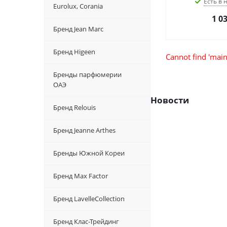
Есть в
Eurolux, Corania
1 0
Бренд Jean Marc
Бренд Higeen
Cannot find 'main
Бренды парфюмерии
ОАЭ
Новости
Бренд Relouis
Бренд Jeanne Arthes
Бренды Южной Кореи
Бренд Max Factor
Бренд LavelleCollection
Бренд Клас-Трейдинг