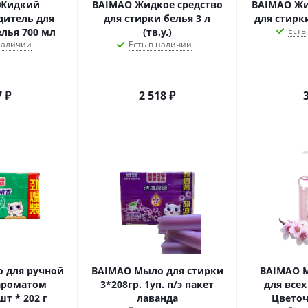
 Жидкий
BAIMAO Жидкое средство
BAIMAO Жи
дитель для
для стирки белья 3 л
для стирк
Есть
елья 700 мл
(тв.у.)
 наличии
Есть в наличии
7
₽
2 518
₽
 для ручной
BAIMAO Мыло для стирки
BAIMAO 
 ароматом
3*208гр. 1уп. п/э пакет
для все
шт * 202 г
лаванда
Цветоч