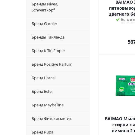
BAIMAO
Бренды Nivea,
пятновыво
Schwarzkopf
цветного б
Есть в
Бренд Garnier
Бренды Таиланда
56
Бренд КПК, Emper
Бренд Positive Parfum
Бренд L'oreal
Бренд Estel
Бренд Maybelline
Бренд Фитокосметик
BAIMAO Мыло
стирки с
лимона 2 
Бренд Pupa