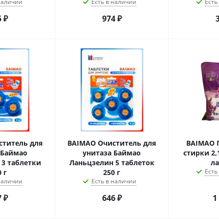
 наличии
Есть в наличии
Есть
5
₽
974
₽
ститель для
BAIMAO Очиститель для
BAIMAO 
 Баймао
унитаза Баймао
стирки 2,
 3 таблетки
Ланьцзелин 5 таблеток
л
Есть
 г
250 г
 наличии
Есть в наличии
7
₽
646
₽
1