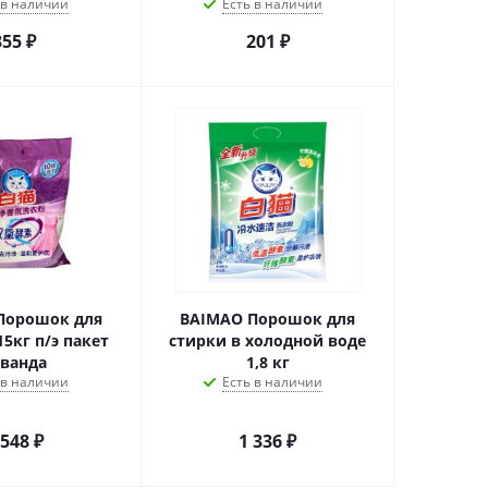
 в наличии
Есть в наличии
355
₽
201
₽
Порошок для
BAIMAO Порошок для
15кг п/э пакет
стирки в холодной воде
аванда
1,8 кг
 в наличии
Есть в наличии
 548
₽
1 336
₽