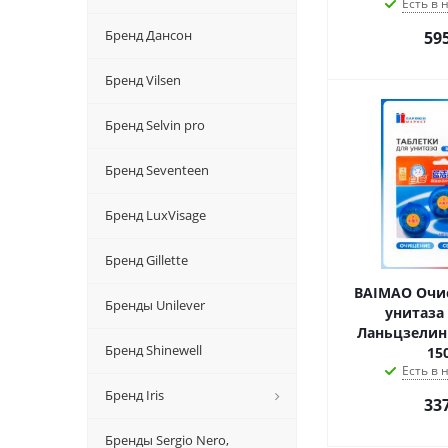
Есть в
Бренд Дансон
59
Бренд Vilsen
Бренд Selvin pro
Бренд Seventeen
Бренд LuxVisage
Бренд Gillette
BAIMAO Очи
Бренды Unilever
унитаза
Ланьцзелин
Бренд Shinewell
150
Есть в
Бренд Iris
33
Бренды Sergio Nero,