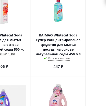
hitecat Soda
BAIMAO Whitecat Soda
о для мытья
Супер концентрированое
 на основе
средство для мытья
ой соды 500 мл
посуды на основе
 в наличии
натуральной соды 450 мл
Есть в наличии
506
₽
447
₽