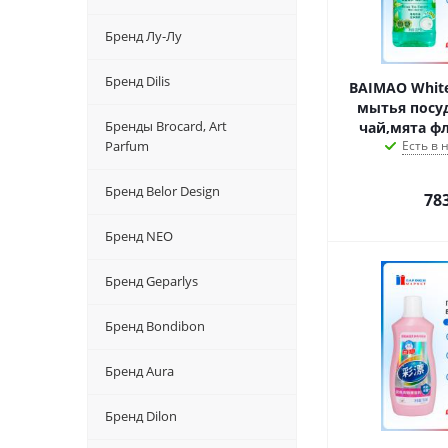
Бренд Лу-Лу
Бренд Dilis
BAIMAO White
мытья посу
Бренды Brocard, Art
чай,мята фл
Parfum
Есть в
Бренд Belor Design
78
Бренд NEO
Бренд Geparlys
Бренд Bondibon
Бренд Aura
Бренд Dilon