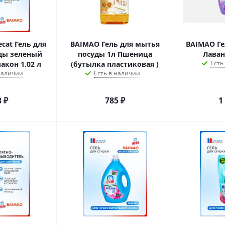
cat Гель для
BAIMAO Гель для мытья
BAIMAO Ге
ды зеленый
посуды 1л Пшеница
Лаван
Есть
акон 1,02 л
(бутылка пластиковая )
 наличии
Есть в наличии
3
₽
785
₽
1