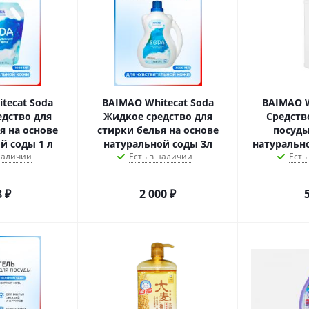
tecat Soda
BAIMAO Whitecat Soda
BAIMAO W
едство для
Жидкое средство для
Средств
я на основе
стирки белья на основе
посуды
й соды 1 л
натуральной соды 3л
натуральн
 наличии
Есть в наличии
Есть
8
₽
2 000
₽