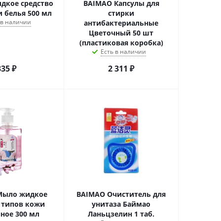
дкое средство
BAIMAO Капсулы для
и белья 500 мл
стирки
 в наличии
антибактериальные
Цветочный 50 шт
(пластиковая коробка)
Есть в наличии
335
₽
2 311
₽
Мыло жидкое
BAIMAO Очиститель для
х типов кожи
унитаза Баймао
ное 300 мл
Ланьцзелин 1 таб.