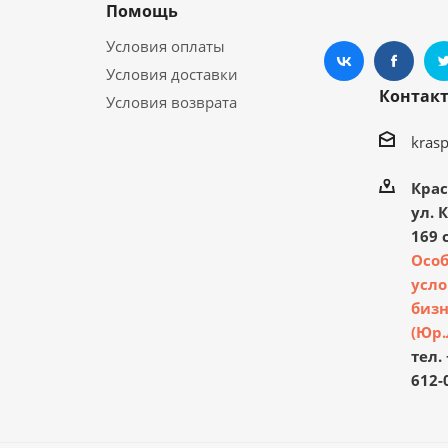
Помощь
Условия оплаты
Условия доставки
Контак
Условия возврата
kras
Крас
ул. 
169 с
Осо
усло
бизн
(Юр.
тел. 
612-