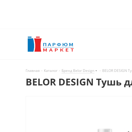
Главная
-
Каталог
-
Бренд Belor Design
-
BELOR DESIGN Ту
BELOR DESIGN Тушь дл