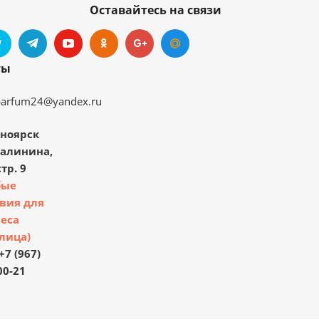
Оставайтесь на связи
ты
parfum24@yandex.ru
ноярск
Калинина,
тр. 9
бые
вия для
еса
лица)
+7 (967)
00-21