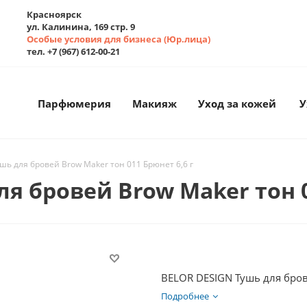
Красноярск
ул. Калинина, 169 стр. 9
Особые условия для бизнеса (Юр.лица)
тел. +7 (967) 612-00-21
Парфюмерия
Макияж
Уход за кожей
У
шь для бровей Brow Maker тон 011 Брюнет 6,6 г
я бровей Brow Maker тон 0
BELOR DESIGN Тушь для бров
Подробнее