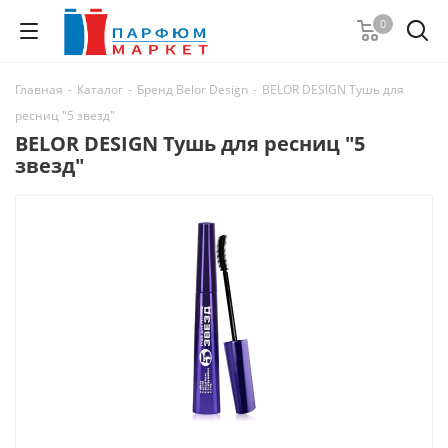
0
Главная
-
Каталог
-
Бренд Belor Design
-
BELOR DESIGN Тушь для
ресниц "5 звезд"
BELOR DESIGN Тушь для ресниц "5
звезд"