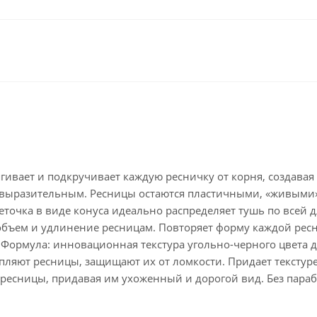
ивает и подкручивает каждую ресничку от корня, создавая
и выразительным. Ресницы остаются пластичными, «живыми»
точка в виде конуса идеально распределяет тушь по всей
объем и удлинение ресницам. Повторяет форму каждой ресн
. Формула: инновационная текстура угольно-черного цвета 
ляют ресницы, защищают их от ломкости. Придает текстуре
т ресницы, придавая им ухоженный и дорогой вид. Без пара