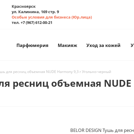
Красноярск
ул. Калинина, 169 стр. 9
Особые условия для бизнеса (Юр.лица)
тел. +7 (967) 612-00-21
Парфюмерия
Макияж
Уход за кожей
У
шь для ресниц объемная NUDE Harmony 9,3 г Угольно-черный
ля ресниц объемная NUDE 
BELOR DESIGN Тушь для ресн