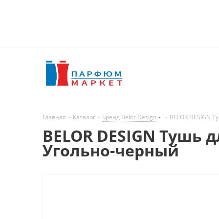
Главная
-
Каталог
-
Бренд Belor Design
-
BELOR DESIGN Ту
BELOR DESIGN Тушь д
Угольно-черный