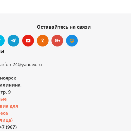
Оставайтесь на связи
ты
parfum24@yandex.ru
ноярск
Калинина,
тр. 9
бые
вия для
еса
лица)
+7 (967)