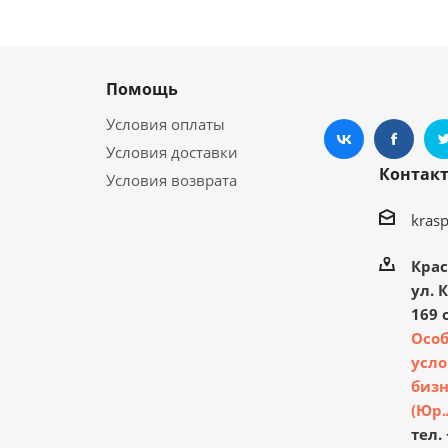
Помощь
Условия оплаты
Условия доставки
Контак
Условия возврата
kras
Крас
ул. 
169 с
Осо
усло
бизн
(Юр.
тел. 