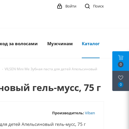
Войти
Поиск
ход за волосами
Мужчинам
Каталог
0
-
VILSEN Mini Me Зубная паста для детей Апельсиновый
овый гель-мусс, 75 г
0
Производитель:
Vilsen
 для детей Апельсиновый гель-мусс, 75 г