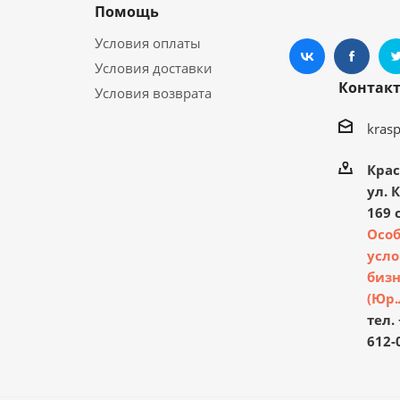
Помощь
Условия оплаты
Условия доставки
Контак
Условия возврата
kras
Крас
ул. 
169 с
Осо
усло
бизн
(Юр.
тел. 
612-