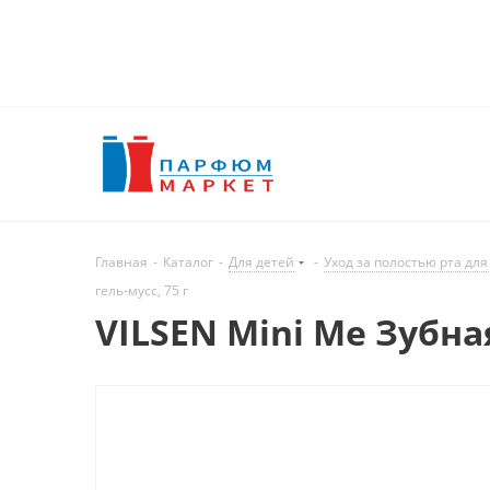
Главная
-
Каталог
-
Для детей
-
Уход за полостью рта для
гель-мусс, 75 г
VILSEN Mini Me Зубна