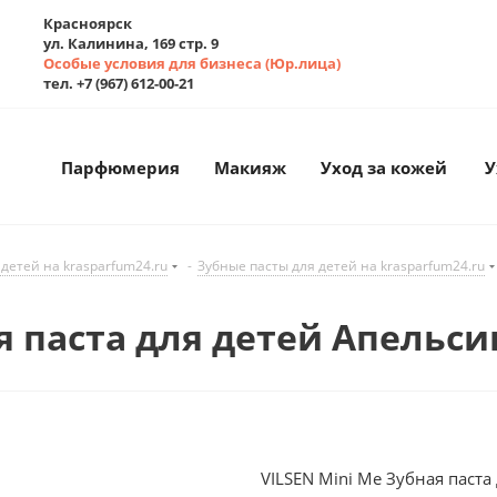
Красноярск
ул. Калинина, 169 стр. 9
Особые условия для бизнеса (Юр.лица)
тел. +7 (967) 612-00-21
Парфюмерия
Макияж
Уход за кожей
У
 детей на krasparfum24.ru
-
Зубные пасты для детей на krasparfum24.ru
я паста для детей Апельсин
VILSEN Mini Me Зубная паста