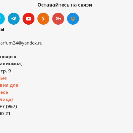
Оставайтесь на связи
ты
parfum24@yandex.ru
ноярск
Калинина,
тр. 9
бые
вия для
еса
лица)
+7 (967)
00-21