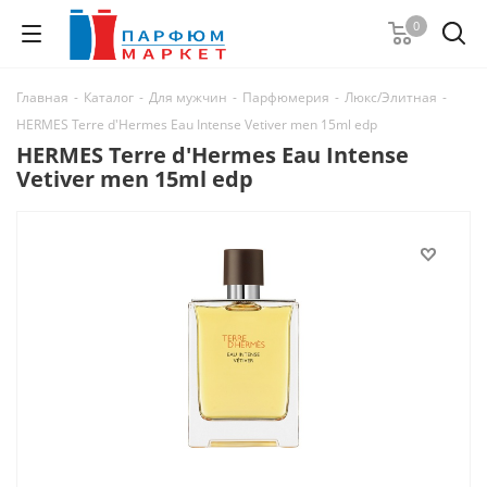
0
Главная
-
Каталог
-
Для мужчин
-
Парфюмерия
-
Люкс/Элитная
-
HERMES Terre d'Hermes Eau Intense Vetiver men 15ml edp
HERMES Terre d'Hermes Eau Intense
Vetiver men 15ml edp