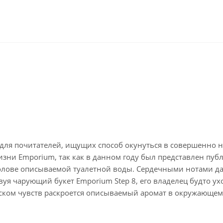
а для почитателей, ищущих способ окунуться в совершенно 
ни Emporium, так как в данном году был представлен публик
голове описываемой туалетной воды. Сердечными нотами да
вуя чарующий букет Emporium Step 8, его владелец будто 
ском чувств раскроется описываемый аромат в окружающем 