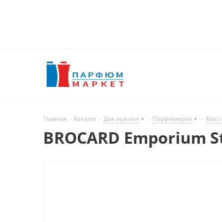
Главная
-
Каталог
-
Для мужчин
-
Парфюмерия
-
Масс
BROCARD Emporium St