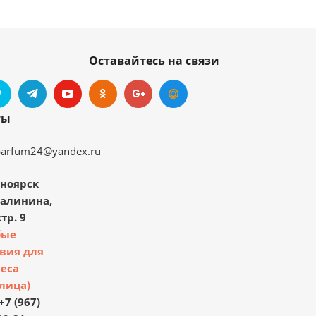
Оставайтесь на связи
ты
parfum24@yandex.ru
ноярск
Калинина,
тр. 9
бые
вия для
еса
лица)
+7 (967)