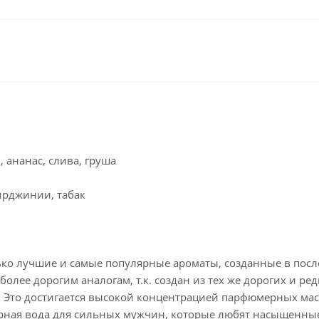
 ананас, слива, груша
ирджинии, табак
только лучшие и самые популярные ароматы, созданные в п
 более дорогим аналогам, т.к. создан из тех же дорогих и ре
. Это достигается высокой концентрацией парфюмерных масе
рная вода для сильных мужчин, которые любят насыщенны