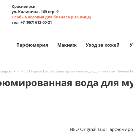
Красноярск
ул. Калинина, 169 стр. 9
Особые условия для бизнеса (Юр.лица)
тел. +7 (967) 612-00-21
Парфюмерия
Макияж
Уход за кожей
У
-маркет
-
NEO Original Lux Парфюмированная вода для мужчин Havana Pr
рфюмированная вода для му
NEO Original Lux Парфюмиро