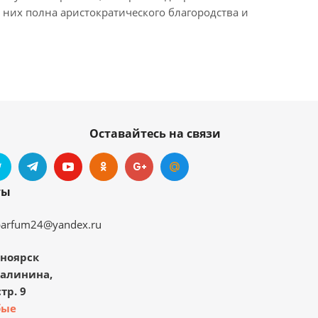
них полна аристократического благородства и
Оставайтесь на связи
ты
parfum24@yandex.ru
ноярск
Калинина,
тр. 9
бые