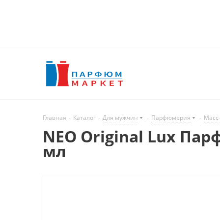
Главная
-
Каталог
-
Для мужчин
-
Парфюмерия
-
Масс
NEO Original Lux Па
мл