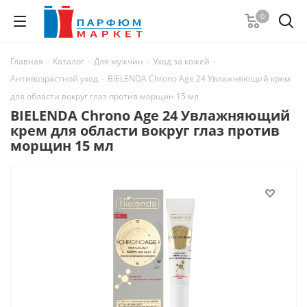
0
Главная
-
Каталог
-
Для мужчин
-
Уход за кожей
-
Антивозрастной уход
-
BIELENDA Chrono Age 24 Увлажняющий крем
для области вокруг глаз против морщин 15 мл
BIELENDA Chrono Age 24 Увлажняющий
крем для области вокруг глаз против
морщин 15 мл