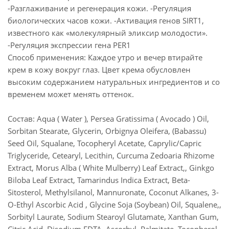
-Разглаживание и регенерация кожи. -Регуляция
биологических часов кожи. -Активация генов SIRT1,
известного как «молекулярный эликсир молодости».
-Регуляция экспрессии гена PER1
Способ применения: Каждое утро и вечер втирайте
крем в кожу вокруг глаз. Цвет крема обусловлен
высоким содержанием натуральных ингредиентов и со
временем может менять оттенок.
Состав: Aqua ( Water ), Persea Gratissima ( Avocado ) Oil,
Sorbitan Stearate, Glycerin, Orbignya Oleifera, (Babassu)
Seed Oil, Squalane, Tocopheryl Acetate, Caprylic/Capric
Triglyceride, Cetearyl, Lecithin, Curcuma Zedoaria Rhizome
Extract, Morus Alba ( White Mulberry) Leaf Extract,, Ginkgo
Biloba Leaf Extract, Tamarindus Indica Extract, Beta-
Sitosterol, Methylsilanol, Mannuronate, Coconut Alkanes, 3-
O-Ethyl Ascorbic Acid , Glycine Soja (Soybean) Oil, Squalene,,
Sorbityl Laurate, Sodium Stearoyl Glutamate, Xanthan Gum,