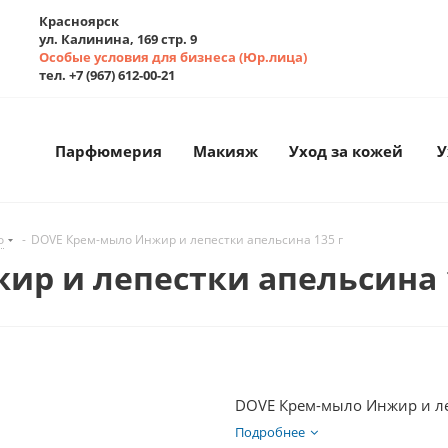
Красноярск
ул. Калинина, 169 стр. 9
Особые условия для бизнеса (Юр.лица)
тел. +7 (967) 612-00-21
Парфюмерия
Макияж
Уход за кожей
У
о
-
DOVE Крем-мыло Инжир и лепестки апельсина 135 г
р и лепестки апельсина 1
DOVE Крем-мыло Инжир и ле
Подробнее