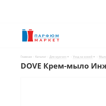
Главная
-
Каталог
-
Для мужчин
-
Уход за кожей
-
Мыл
DOVE Крем-мыло Инжи