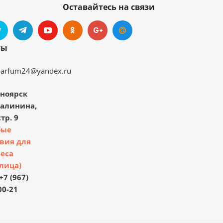
Оставайтесь на связи
ты
parfum24@yandex.ru
ноярск
Калинина,
тр. 9
бые
вия для
еса
лица)
+7 (967)
00-21