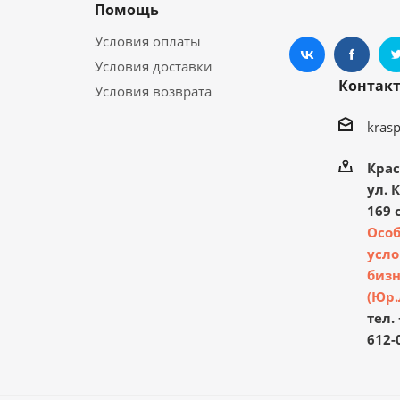
Помощь
Условия оплаты
Условия доставки
Контак
Условия возврата
kras
Крас
ул. 
169 с
Осо
усло
бизн
(Юр.
тел. 
612-