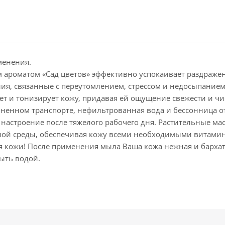
менения.
ароматом «Сад цветов» эффективно успокаивает раздраженн
я, связанные с переутомлением, стрессом и недосыпанием.
ет и тонизирует кожу, придавая ей ощущение свежести и чи
полненном транспорте, нефильтрованная вода и бессонница 
астроение после тяжелого рабочего дня. Растительные масл
ной среды, обеспечивая кожу всеми необходимыми витами
я кожи! После применения мыла Ваша кожа нежная и бархат
ыть водой.