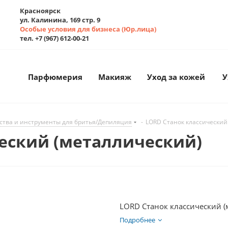
Красноярск
ул. Калинина, 169 стр. 9
Особые условия для бизнеса (Юр.лица)
тел. +7 (967) 612-00-21
Парфюмерия
Макияж
Уход за кожей
У
ства и инструменты для бритья/Депиляция
-
LORD Станок классический
еский (металлический)
LORD Станок классический (
Подробнее