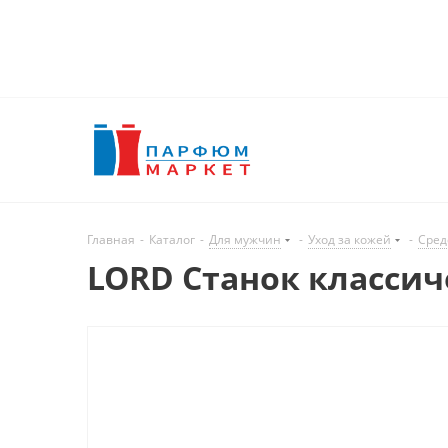
Главная
-
Каталог
-
Для мужчин
-
Уход за кожей
-
Сред
LORD Станок классич