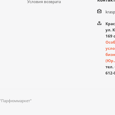
Контак
Условия возврата
kras
Крас
ул. 
169 с
Осо
усло
бизн
(Юр.
тел. 
612-
 "Парфюммаркет"