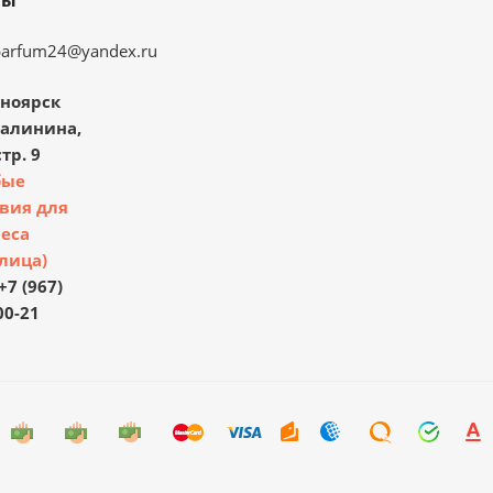
ты
parfum24@yandex.ru
ноярск
Калинина,
тр. 9
бые
вия для
еса
лица)
+7 (967)
00-21