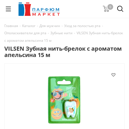
0
Главная
-
Каталог
-
Для мужчин
-
Уход за полостью рта
-
Ополаскиватели для рта
-
Зубные нити
-
VILSEN Зубная нить-брелок
с ароматом апельсина 15 м
VILSEN Зубная нить-брелок с ароматом
апельсина 15 м