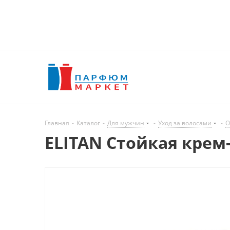
Главная
-
Каталог
-
Для мужчин
-
Уход за волосами
-
О
ELITAN Стойкая крем