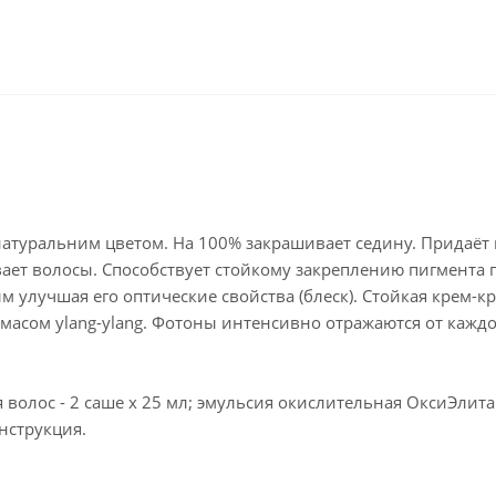
натуральним цветом. На 100% закрашивает седину. Придаёт 
вает волосы. Способствует стойкому закреплению пигмента п
 улучшая его оптические свойства (блеск). Стойкая крем-кра
 c масом ylang-ylang. Фотоны интенсивно отражаются от ка
 волос - 2 саше х 25 мл; эмульсия окислительная ОксиЭлитан
инструкция.