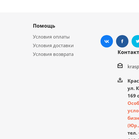
Помощь
Условия оплаты
Условия доставки
Контак
Условия возврата
kras
Крас
ул. 
169 с
Осо
усло
бизн
(Юр.
тел. 