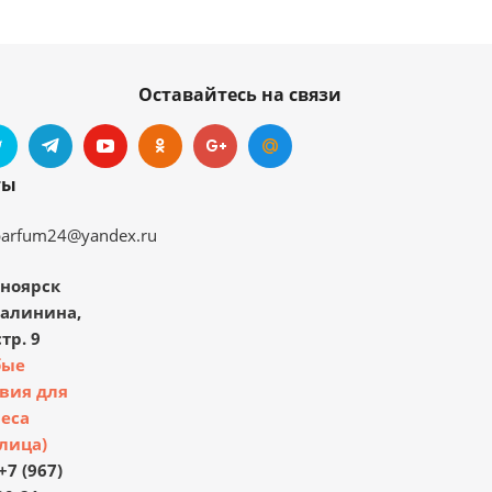
Оставайтесь на связи
ты
parfum24@yandex.ru
ноярск
Калинина,
тр. 9
бые
вия для
еса
лица)
+7 (967)