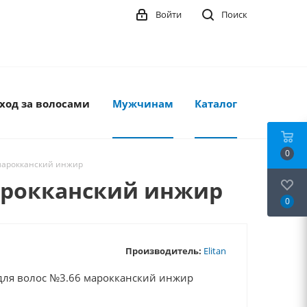
Войти
Поиск
ход за волосами
Мужчинам
Каталог
0
 марокканский инжир
марокканский инжир
0
Производитель:
Elitan
 для волос №3.66 марокканский инжир