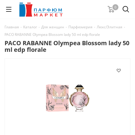
0
Главная
-
Каталог
-
Для женщин
-
Парфюмерия
-
Люкс/Элитная
-
PACO RABANNE Olympea Blossom lady 50 ml edp florale
PACO RABANNE Olympea Blossom lady 50
ml edp florale