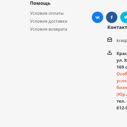
Помощь
Условия оплаты
Условия доставки
Контак
Условия возврата
kras
Крас
ул. 
169 с
Осо
усло
бизн
(Юр.
тел. 
612-