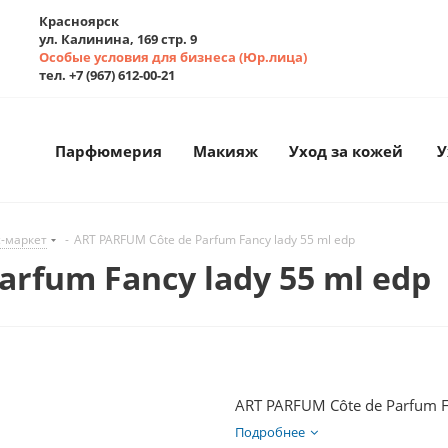
Красноярск
ул. Калинина, 169 стр. 9
Особые условия для бизнеса (Юр.лица)
тел. +7 (967) 612-00-21
Парфюмерия
Макияж
Уход за кожей
У
-маркет
-
ART PARFUM Côte de Parfum Fancy lady 55 ml edp
arfum Fancy lady 55 ml edp
ART PARFUM Côte de Parfum F
Подробнее