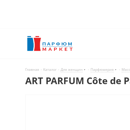
Главная
-
Каталог
-
Для женщин
-
Парфюмерия
-
Масс
ART PARFUM Côte de P