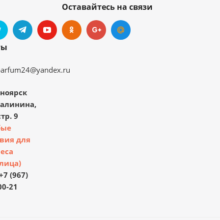
Оставайтесь на связи
ты
parfum24@yandex.ru
ноярск
Калинина,
тр. 9
бые
вия для
еса
лица)
+7 (967)
00-21