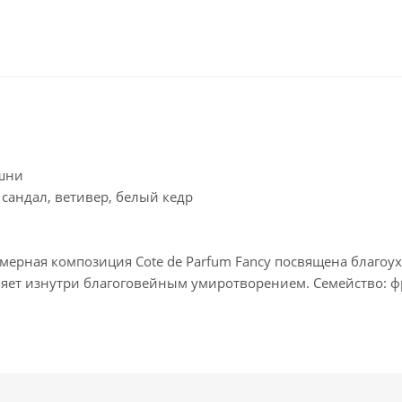
ишни
сандал, ветивер, белый кедр
мерная композиция Cote de Parfum Fancy посвящена благо
няет изнутри благоговейным умиротворением. Семейство: ф