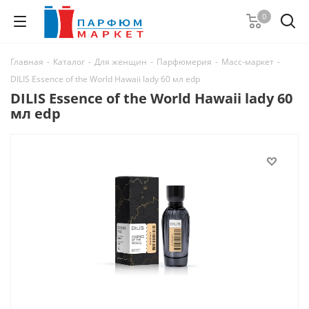
0
Главная
-
Каталог
-
Для женщин
-
Парфюмерия
-
Масс-маркет
-
DILIS Essence of the World Hawaii lady 60 мл edp
DILIS Essence of the World Hawaii lady 60
мл edp