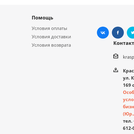
Помощь
Условия оплаты
Условия доставки
Контак
Условия возврата
kras
Крас
ул. 
169 с
Осо
усло
бизн
(Юр.
тел. 
612-