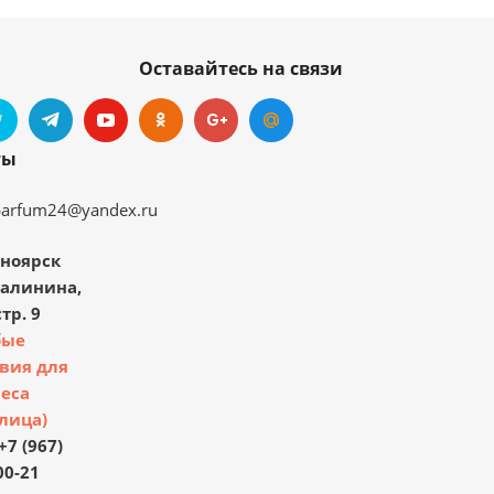
Оставайтесь на связи
ты
parfum24@yandex.ru
ноярск
Калинина,
тр. 9
бые
вия для
еса
лица)
+7 (967)
00-21