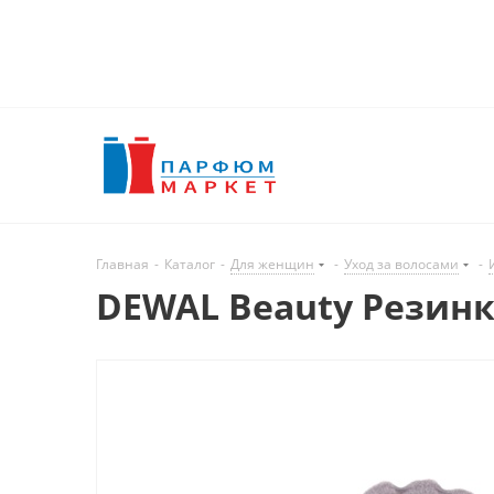
Главная
-
Каталог
-
Для женщин
-
Уход за волосами
-
DEWAL Beauty Резинки