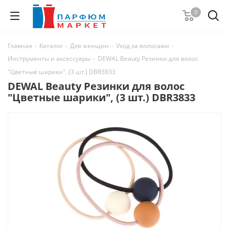
0
Главная
-
Каталог
-
Для женщин
-
Уход за волосами
-
Инструменты и аксессуары
-
DEWAL Beauty Резинки для волос
"Цветные шарики", (3 шт.) DBR3833
DEWAL Beauty Резинки для волос
"Цветные шарики", (3 шт.) DBR3833