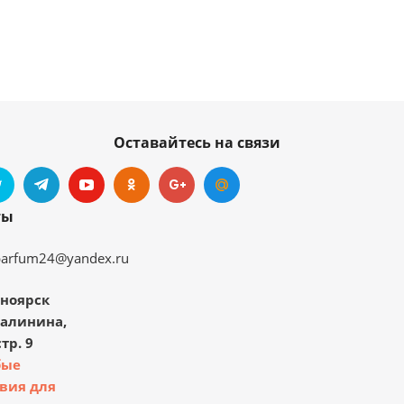
Оставайтесь на связи
ты
parfum24@yandex.ru
ноярск
Калинина,
тр. 9
бые
вия для