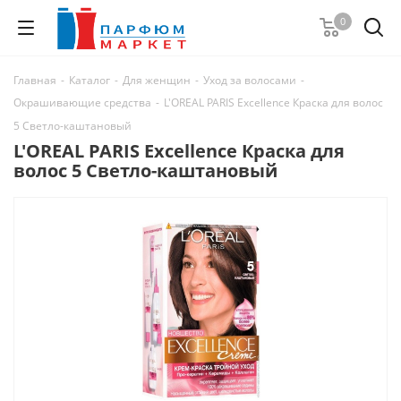
0
Главная
-
Каталог
-
Для женщин
-
Уход за волосами
-
Окрашивающие средства
-
L'OREAL PARIS Excellence Краска для волос
5 Светло-каштановый
L'OREAL PARIS Excellence Краска для
волос 5 Светло-каштановый