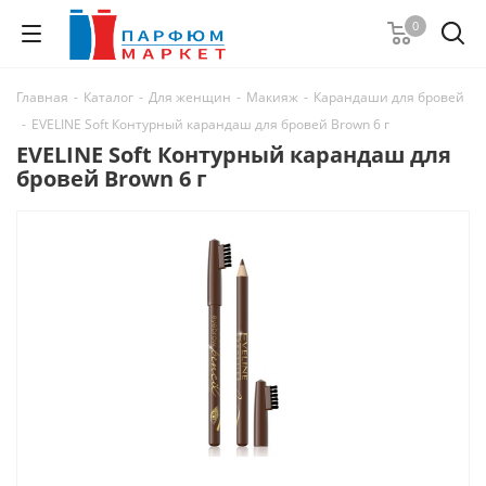
0
Главная
-
Каталог
-
Для женщин
-
Макияж
-
Карандаши для бровей
-
EVELINE Soft Контурный карандаш для бровей Brown 6 г
EVELINE Soft Контурный карандаш для
бровей Brown 6 г