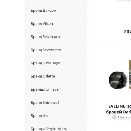
Бренд Дансон
Бренд Vilsen
20
Бренд Selvin pro
Бренд Seventeen
Бренд LuxVisage
Бренд Gillette
Бренды Unilever
Бренд Shinewell
EVELINE П
бровей Dar
Бренд Iris
Нет в 
Бренды Sergio Nero,