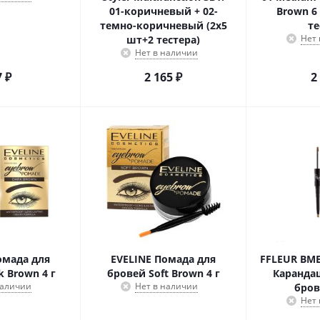
01-коричневый + 02-
Brown 6
темно-коричневый (2х5
те
Нет
шт+2 тестера)
Нет в наличии
7
₽
2 165
₽
2
омада для
EVELINE Помада для
FFLEUR BME
k Brown 4 г
бровей Soft Brown 4 г
Каранда
наличии
Нет в наличии
бров
Нет