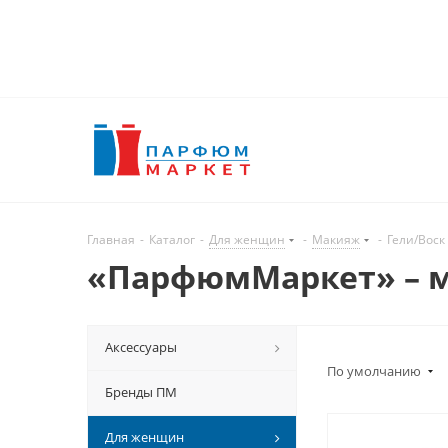
Главная
-
Каталог
-
Для женщин
-
Макияж
-
Гели/Воск
«ПарфюмМаркет» – м
Аксессуары
По умолчанию
Бренды ПМ
Для женщин