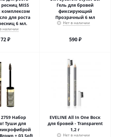
 ресниц MISS
Гель для бровей
,с комплексом
фиксирующий
сло для роста
Прозрачный 6 мл
Нет в наличии
ресниц 6 мл.
 в наличии
172
₽
590
₽
 2759 Набор
EVELINE All In One Воск
o! Туши для
для бровей - Transparent
 микрофиброй
1,2 г
Нет в наличии
Brown + 03 Soft