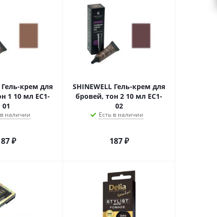
 Гель-крем для
SHINEWELL Гель-крем для
н 1 10 мл EC1-
бровей, тон 2 10 мл EC1-
01
02
 в наличии
Есть в наличии
187
₽
187
₽