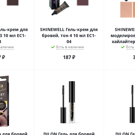
ель-крем для
SHINEWELL Гель-крем для
SHINEWE
3 10 мл EC1-
бровей, тон 4 10 мл EC1-
моделиров
3
04
хайлайтер
 наличии
Есть в наличии
Есть
7
₽
187
₽
а для бровей
DILON Гель для бровей
DILON Ге