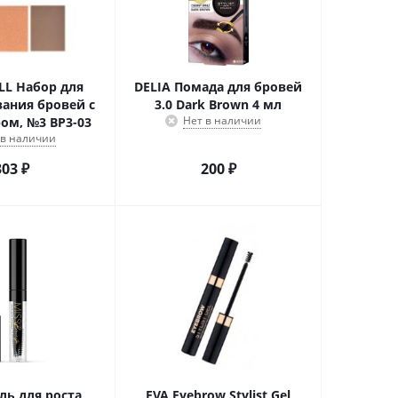
LL Набор для
DELIA Помада для бровей
ания бровей с
3.0 Dark Brown 4 мл
Нет в наличии
ом, №3 BP3-03
 в наличии
303
₽
200
₽
ль для роста
EVA Eyebrow Stylist Gel