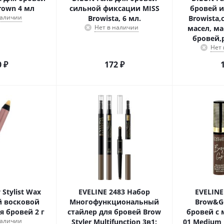
Brown 4 мл
сильной фиксации MISS
бровей и
наличии
Browista, 6 мл.
Browista
Нет в наличии
масел, ма
бровей,
Нет
0
₽
172
₽
Stylist Wax
EVELINE 2483 Набор
EVELINE
й восковой
Многофункциональный
Brow&G
я бровей 2 г
стайлер для бровей Brow
бровей с
наличии
Styler Multifunction 3в1:
01 Medium 