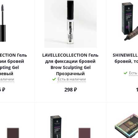
ECTION Гель
LAVELLECOLLECTION Гель
SHINEWELL
ции бровей
для фиксации бровей
бровей, то
pting Gel
Brow Sculpting Gel
Есть
невый
Прозрачный
 наличии
Есть в наличии
5
₽
298
₽