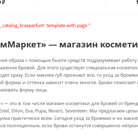
9
₽
_catalog_krasparfum' template with page ''
мМаркет» — магазин космети
ания образа с помощью
бьюти-средств
подразумевает работу
ажение бровей. Для этого существует специальная косметик
дят сразу. Если макияж губ признают все, то уход за бров
ой формы и оттенка зависит очень многое. Брови помогают 
разовать форму лица.
 это в том числе магазин косметики для бровей от брендов Ev
 Estel, Dilon, Eva, Pupa, Revers, Seventeen. Мы предлагаем 
има практически всем. Сегодня уход за бровями и их макия
ться полноценным, если брови останутся совершенно нетро