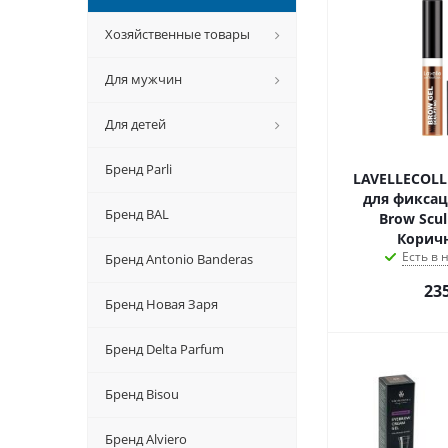
Хозяйственные товары
Для мужчин
Для детей
Бренд Parli
LAVELLECOLL
для фикса
Бренд BAL
Brow Scul
Корич
Есть в
Бренд Antonio Banderas
23
Бренд Новая Заря
Бренд Delta Parfum
Бренд Bisou
Бренд Alviero