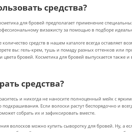
ользовать средства?
осметика для бровей предполагает применение специальных
рофессиональному визажисту за помощью в подборе идеальн
количество средств в нашем каталоге всегда оставляет во
ерете вы:
гель-крем
, тушь и помаду разных оттенков или пр
и цвета бровей. Косметика для бровей выпускается также и
рать средства?
раситесь и никогда не наносите полноценный мейк с ярким
 подкрашивания. Если волоски растут беспорядочно и всег
оможет собрать их и зафиксировать вместе.
ния волосков можно купить сыворотку для бровей. Ну, а ес