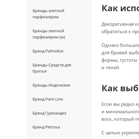
Как исп
Бренды элитной
парфюмерии
Декоративная к
Бренды элитной
обратиться к п
парфюмерии (м)
Однако большое 
Бренд Palmolive
для бровей выб
формы, густоты 
Бренды Средств для
и теней.
бритья
Как выб
Бренды Индонезии
Бренд Paris Line
Если вы редко к
и минимального
Бренд Гурмандиз
воск, который п
Бренд Petrova
С целью укрепле