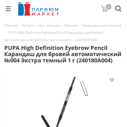
0
Главная
-
Каталог
-
Для женщин
-
Макияж
-
Карандаши для бровей
-
PUPA High Definition Eyebrow Pencil Карандаш для бровей
автоматический №004 Экстра темный 1 г (240180А004)
PUPA High Definition Eyebrow Pencil
Карандаш для бровей автоматический
№004 Экстра темный 1 г (240180А004)