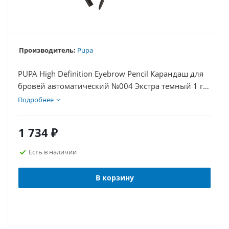
Производитель:
Pupa
PUPA High Definition Eyebrow Pencil Карандаш для
бровей автоматический №004 Экстра темный 1 г
(240180А004)
Подробнее
1 734
₽
Есть в наличии
В корзину