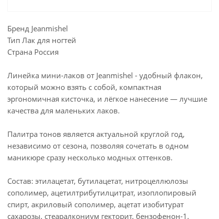
Бренд Jeanmishel
Тип Лак для ногтей
Страна Россия
Линейка мини-лаков от Jeanmishel - удобный флакон,
который можно взять с собой, компактная
эргономичная кисточка, и лёгкое нанесение — лучшие
качества для маленьких лаков.
Палитра тонов является актуальной круглой год,
независимо от сезона, позволяя сочетать в одном
маникюре сразу несколько модных оттенков.
Состав: этилацетат, бутилацетат, нитроцеллюлозы
сополимер, ацетилтрибутилцитрат, изоплопировый
спирт, акриловый сополимер, ацетат изобитурат
сахарозы, стеаралкониум гекторит, бензофенон-1,