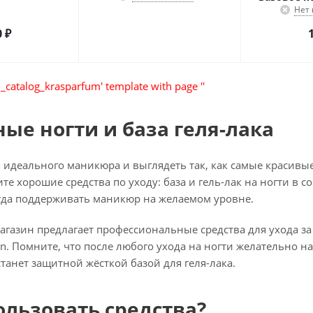
Нет
0
₽
_catalog_krasparfum' template with page ''
ые ногти и база
геля-лака
я идеального маникюра и выглядеть так, как самые красивы
те хорошие средства по уходу: база и
гель-лак
на ногти в с
егда поддерживать маникюр на желаемом уровне.
агазин
предлагает профессиональные средства для ухода за 
lon. Помните, что после любого ухода на ногти желательно 
танет защитной жёсткой базой для
геля-лака
.
ользовать средства?