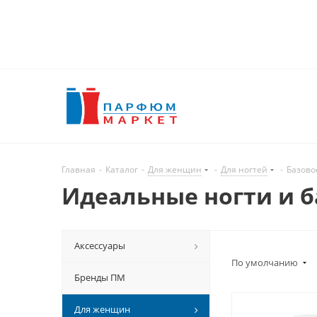
Главная
-
Каталог
-
Для женщин
-
Для ногтей
-
Базово
Идеальные ногти и б
Аксессуары
По умолчанию
Бренды ПМ
Для женщин