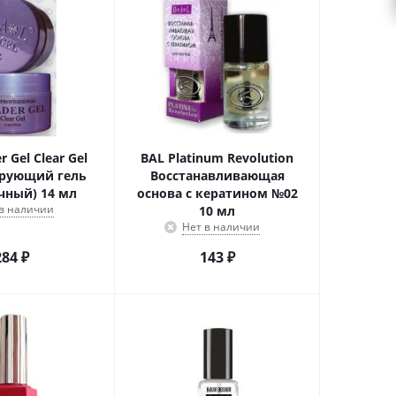
r Gel Clear Gel
BAL Platinum Revolution
рующий гель
Восстанавливающая
чный) 14 мл
основа с кератином №02
 в наличии
10 мл
Нет в наличии
284
₽
143
₽