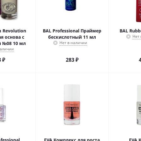
m Revolution
BAL Professional Праймер
BAL Rubb
Нет
я основа с
бескислотный 11 мл
Нет в наличии
 №08 10 мл
наличии
8
₽
283
₽
fessional
EVA Комплекс для роста
EVA 