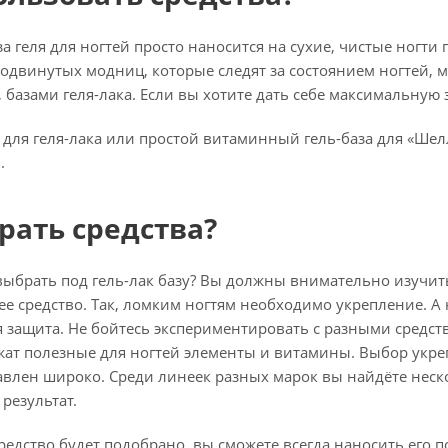
за геля для ногтей просто наносится на сухие, чистые ногт
родвинутых модниц, которые следят за состоянием ногтей,
, базами
геля-лака
. Если вы хотите дать себе максимальную 
а для
геля-лака
или простой витаминный
гель-база
для «Шел
.
рать средства?
выбрать под
гель-лак
базу? Вы должны внимательно изучить
е средство. Так, ломким ногтям необходимо укрепление. А
 защита. Не бойтесь экспериментировать с разными средст
ат полезные для ногтей элементы и витамины. Выбор ук
авлен широко. Среди линеек разных марок вы найдёте неск
результат.
средство будет подобрано, вы сможете всегда наносить его 