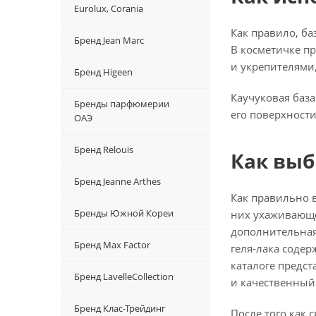
Eurolux, Corania
Как правило, ба
Бренд Jean Marc
В косметичке п
и укрепителями
Бренд Higeen
Каучуковая баз
Бренды парфюмерии
его поверхности
ОАЭ
Бренд Relouis
Как выб
Бренд Jeanne Arthes
Как правильно 
Бренды Южной Кореи
них ухаживающе
дополнительная
Бренд Max Factor
геля-лака
содерж
каталоге предст
Бренд LavelleCollection
и качественный 
Бренд Клас-Трейдинг
После того как 