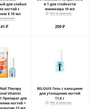
ый для слабых
в 1 для стойкости
их ногтей с
маникюра 10 мл
Нет в наличии
ном Е 10 мл
 в наличии
141
₽
209
₽
Nail Therapy
RELOUIS Гель с кальцием
onal Vitamin
для утолщения ногтей
 1 Препарат для
11,6 г
Нет в наличии
ления ногтей +
окрытие 12 мл