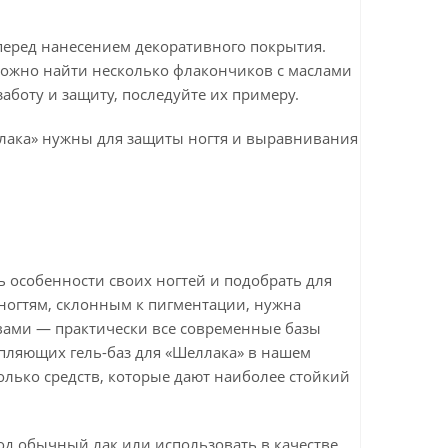
и перед нанесением декоративного покрытия.
 можно найти несколько флакончиков с маслами
заботу и защиту, последуйте их примеру.
лака» нужны для защиты ногтя и выравнивания
 особенности своих ногтей и подобрать для
 ногтям, склонным к пигментации, нужна
вами — практически все современные базы
репляющих
гель-баз
для «Шеллака» в нашем
олько средств, которые дают наиболее стойкий
под обычный лак или использовать в качестве