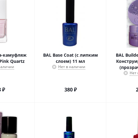
за-камуфляж
BAL Base Coat (с липким
BAL Builde
Pink Quartz
слоем) 11 мл
Конструи
 наличии
Нет в наличии
(прозра
Нет
3
₽
380
₽