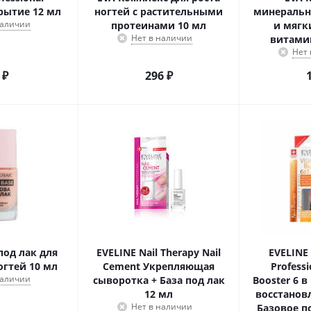
рытие 12 мл
ногтей с растительными
минеральн
наличии
протеинами 10 мл
и мягк
Нет в наличии
витами
Нет
₽
296
₽
под лак для
EVELINE Nail Therapy Nail
EVELINE 
огтей 10 мл
Cement Укрепляющая
Professi
наличии
сыворотка + База под лак
Booster 6 в
12 мл
восстанов
Нет в наличии
Базовое п