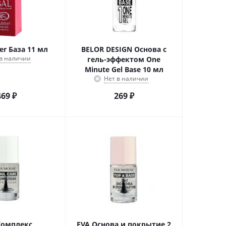
er База 11 мл
BELOR DESIGN Основа с
 в наличии
гель-эффектом One
Minute Gel Base 10 мл
Нет в наличии
469
₽
269
₽
Комплекс
EVA Основа и покрытие 2