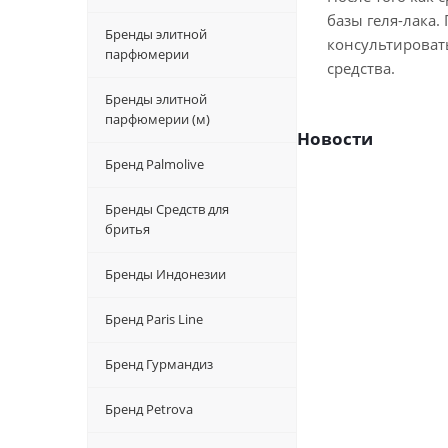
базы
геля-лака
.
Бренды элитной
консультировать
парфюмерии
средства.
Бренды элитной
парфюмерии (м)
Новости
Бренд Palmolive
Бренды Средств для
бритья
Бренды Индонезии
Бренд Paris Line
Бренд Гурмандиз
Бренд Petrova