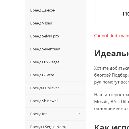
Бренд Дансон
11
Бренд Vilsen
Cannot find 'main
Бренд Selvin pro
Бренд Seventeen
Идеальн
Бренд LuxVisage
Хотите добитьс
блогов? Подбери
Бренд Gillette
рук помогут вс
Бренды Unilever
Наш
интернет-м
Бренд Shinewell
Mosaic, BAL, Di
одновременно с
Бренд Iris
Как исп
Бренды Sergio Nero,