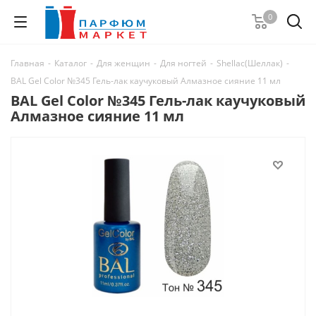
0
Главная
-
Каталог
-
Для женщин
-
Для ногтей
-
Shellac(Шеллак)
-
BAL Gel Color №345 Гель-лак каучуковый Алмазное сияние 11 мл
BAL Gel Color №345 Гель-лак каучуковый
Алмазное сияние 11 мл