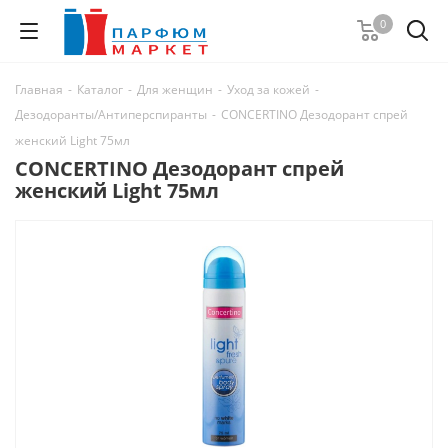
0
Главная
-
Каталог
-
Для женщин
-
Уход за кожей
-
Дезодоранты/Антиперспиранты
-
CONCERTINO Дезодорант спрей
женский Light 75мл
CONCERTINO Дезодорант спрей
женский Light 75мл