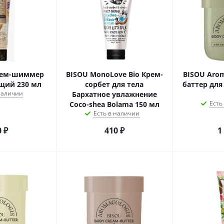
Крем-шиммер
BISOU MonoLove Bio Крем-
BISOU Аrom
щий 230 мл
сорбет для тела
баттер для 
 наличии
Бархатное увлажнение
Есть
Coco-shea Bolama 150 мл
Есть в наличии
0
₽
410
₽
1