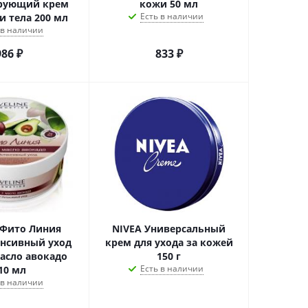
рующий крем
кожи 50 мл
Есть в наличии
и тела 200 мл
 в наличии
986
₽
833
₽
 Фито Линия
NIVEA Универсальный
енсивный уход
крем для ухода за кожей
масло авокадо
150 г
Есть в наличии
10 мл
 в наличии