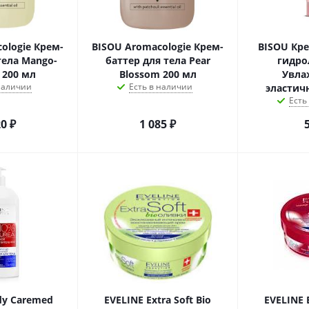
ologie Крем-
BISOU Аromacologie Крем-
BISOU Кре
тела Mango-
баттер для тела Pear
гидро
 200 мл
Blossom 200 мл
Увла
 наличии
Есть в наличии
эластич
Есть
20
₽
1 085
₽
dy Caremed
EVELINE Extra Soft Bio
EVELINE E