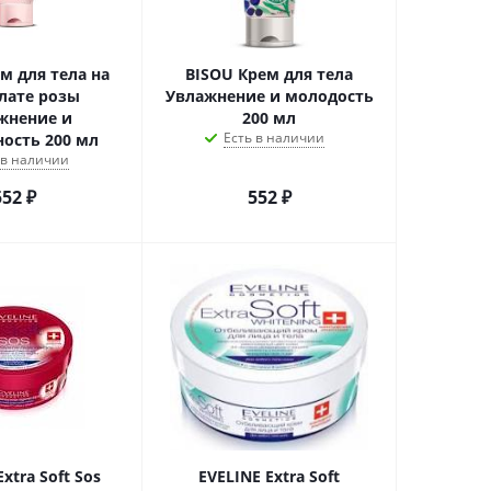
м для тела на
BISOU Крем для тела
лате розы
Увлажнение и молодость
жнение и
200 мл
Есть в наличии
ность 200 мл
 в наличии
552
₽
552
₽
xtra Soft Sos
EVELINE Extra Soft