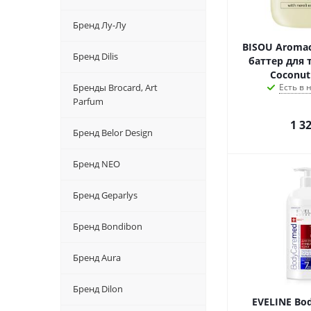
Бренд Лу-Лу
BISOU Аromac
Бренд Dilis
баттер для 
Coconut
Бренды Brocard, Art
Есть в
Parfum
1 3
Бренд Belor Design
Бренд NEO
Бренд Geparlys
Бренд Bondibon
Бренд Aura
Бренд Dilon
EVELINE Bo