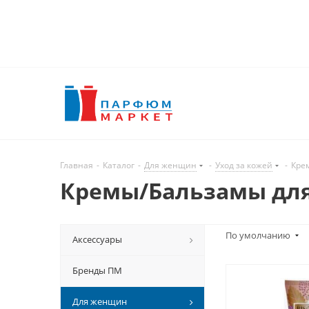
Главная
-
Каталог
-
Для женщин
-
Уход за кожей
-
Кре
Кремы/Бальзамы для
По умолчанию
Аксессуары
Бренды ПМ
Для женщин