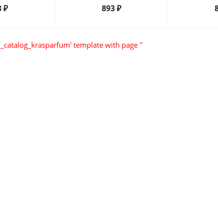
3
₽
893
₽
_catalog_krasparfum' template with page ''