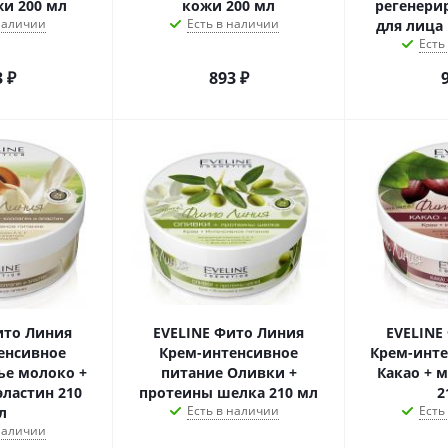
жи 200 мл
кожи 200 мл
регенери
 наличии
Есть в наличии
для лица 
Есть
3
₽
893
₽
ито Линия
EVELINE Фито Линия
EVELINE
енсивное
Крем-интенсивное
Крем-инт
ье молоко +
питание Оливки +
Какао + 
эластин 210
протеины шелка 210 мл
2
Есть в наличии
Есть
л
 наличии