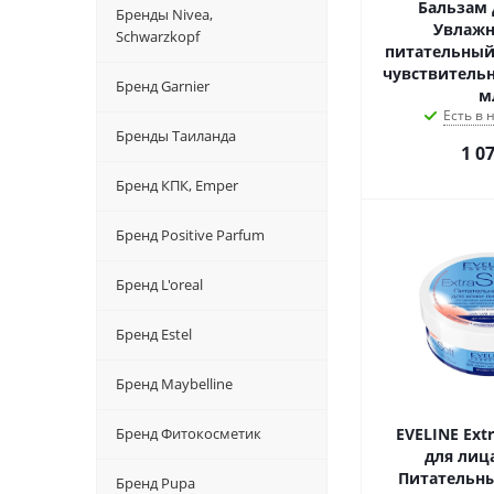
Бальзам 
Бренды Nivea,
Увлаж
Schwarzkopf
питательный
чувствитель
Бренд Garnier
м
Есть в
Бренды Таиланда
1 0
Бренд КПК, Emper
Бренд Positive Parfum
Бренд L'oreal
Бренд Estel
Бренд Maybelline
Бренд Фитокосметик
EVELINE Extr
для лиц
Питательны
Бренд Pupa