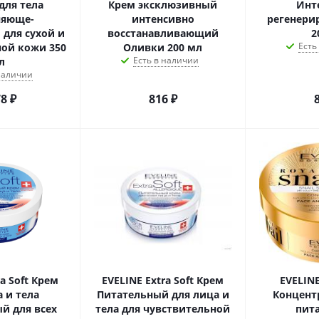
для тела
Крем эксклюзивный
Инт
няюще-
интенсивно
регенери
 для сухой и
восстанавливающий
2
Есть
ной кожи 350
Оливки 200 мл
Есть в наличии
л
 наличии
78
₽
816
₽
a Soft Крем
EVELINE Extra Soft Крем
EVELINE
а и тела
Питательный для лица и
Концент
й для всех
тела для чувствительной
пит