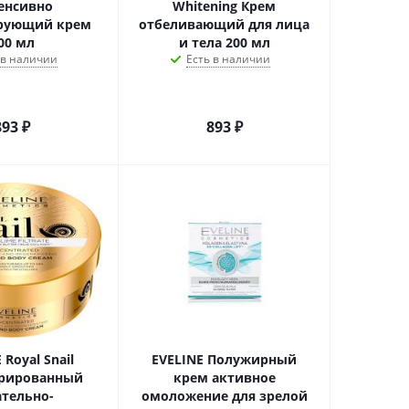
енсивно
Whitening Крем
рующий крем
отбеливающий для лица
00 мл
и тела 200 мл
 в наличии
Есть в наличии
893
₽
893
₽
 Royal Snail
EVELINE Полужирный
рированный
крем активное
ательно-
омоложение для зрелой