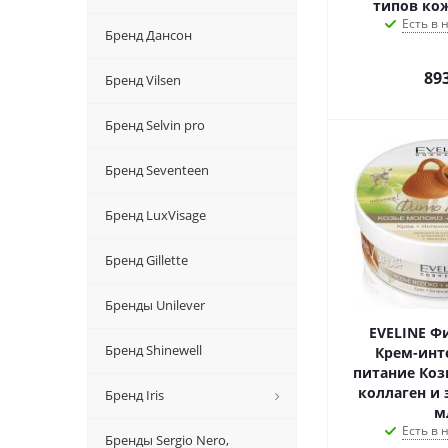
типов ко
Есть в
Бренд Дансон
89
Бренд Vilsen
Бренд Selvin pro
Бренд Seventeen
Бренд LuxVisage
Бренд Gillette
Бренды Unilever
EVELINE Ф
Бренд Shinewell
Крем-инт
питание Коз
коллаген и 
Бренд Iris
м
Есть в
Бренды Sergio Nero,