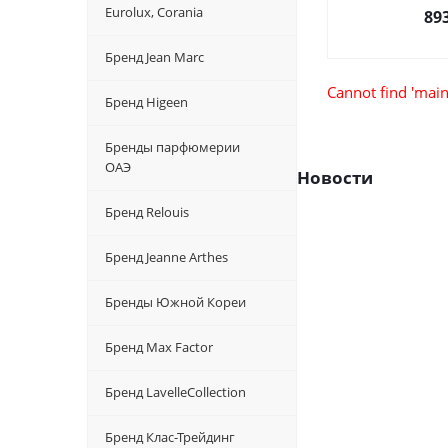
Eurolux, Corania
89
Бренд Jean Marc
Cannot find 'main
Бренд Higeen
Бренды парфюмерии
ОАЭ
Новости
Бренд Relouis
Бренд Jeanne Arthes
Бренды Южной Кореи
Бренд Max Factor
Бренд LavelleCollection
Бренд Клас-Трейдинг