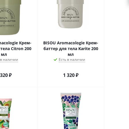
acologie Крем-
BISOU Аromacologie Крем-
тела Citron 200
баттер для тела Karite 200
мл
мл
 в наличии
Есть в наличии
 320
₽
1 320
₽